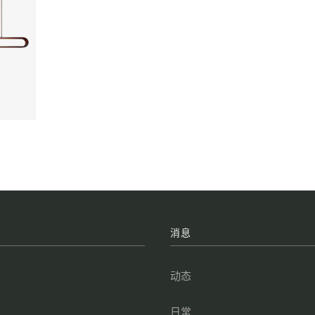
牌
消息
叁
动态
点
日常