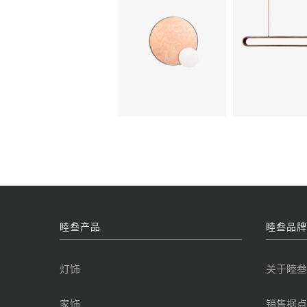
睦叁产品
睦叁品
灯饰
关于睦
家饰
销售据