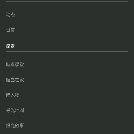
动态
日常
探索
睦叁學堂
睦叁在家
睦人物
尋光地圖
燈光敘事