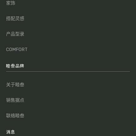
家饰
搭配灵感
产品型录
COMFORT
睦叁品牌
关于睦叁
销售据点
联络睦叁
消息