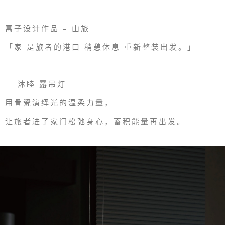
寓子设计作品 – 山旅
「家 是旅者的港口 稍憩休息 重新整装出发。」
— 沐睦 露吊灯 —
用骨瓷演绎光的温柔力量，
让旅者进了家门松弛身心，蓄积能量再出发。