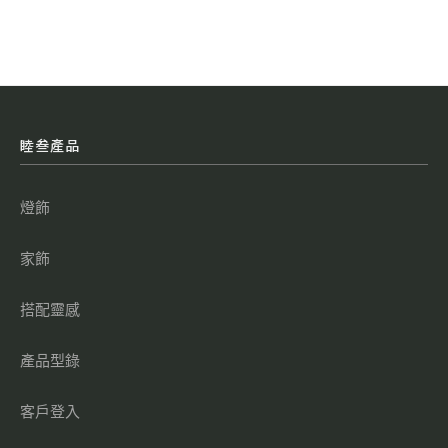
睦叁產品
燈飾
家飾
搭配靈感
產品型錄
客戶登入