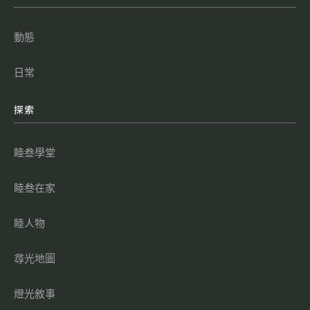
動態
日常
探索
睦叁學堂
睦叁在家
睦人物
尋光地圖
燈光敘事