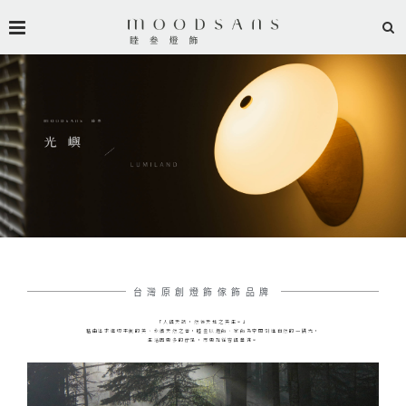
台灣原創燈飾傢飾品牌
「人與天調，然後天地之美生。」
藉由追求適切平衡的美、永續天然之善，睦叁以燈飾、家飾為空間引進自然的一隅光，
生活因更多的佇足，而更加從容與豐滿。