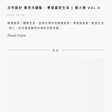
日作設計 黃世光總監 : 學習感受生活 | 睦人物 VOL.5
2023-07-25
察覺感受；體驗生活，品味日常中的細膩美好，學習成為能“ 感受生活
“的人。日作營造簡約內斂的空間氛圍 …
Read more
消息