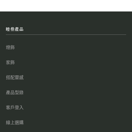
睦叁產品
燈飾
家飾
搭配靈感
產品型錄
客戶登入
線上選購