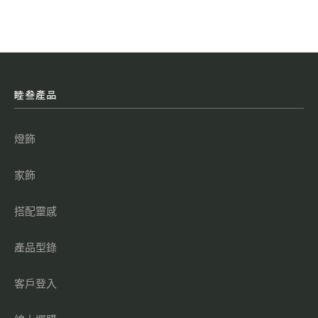
睦叁產品
燈飾
家飾
搭配靈感
產品型錄
客戶登入