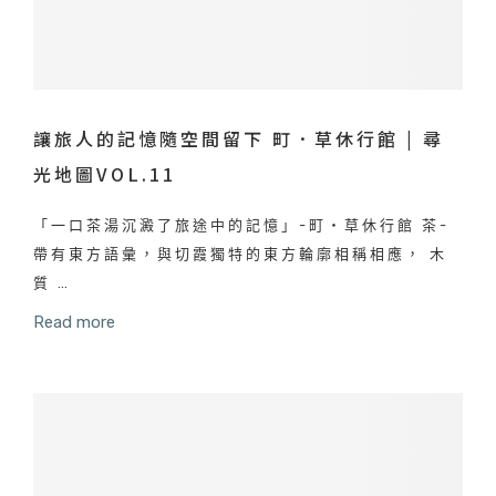
讓旅人的記憶隨空間留下 町．草休行館 | 尋
光地圖VOL.11
「一口茶湯沉澱了旅途中的記憶」-町‧草休行館 茶-
帶有東方語彙，與切霞獨特的東方輪廓相稱相應， 木
質 …
Read more