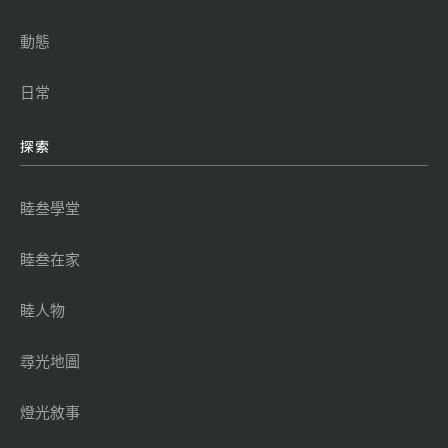
動態
日常
探索
睦叁學堂
睦叁在家
睦人物
尋光地圖
燈光敘事