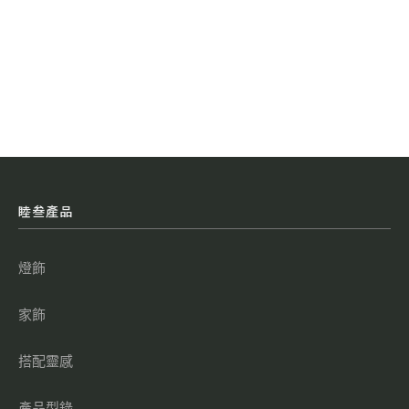
睦叁產品
燈飾
家飾
搭配靈感
產品型錄