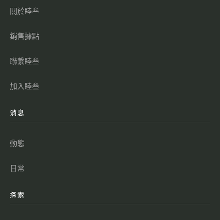
關於睦叁
銷售據點
聯繫睦叁
加入睦叁
消息
動態
日常
探索