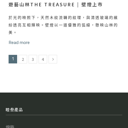
遊藝山林THE TREASURE | 壁燈上市
於光的映照下，天然木紋流轉的紋理，與清透玻璃的繽
紛透亮互相輝映。壁燈以一道優雅的弧線，懸映山林的
美。
Read more
2
3
4
1
睦叁產品
燈飾