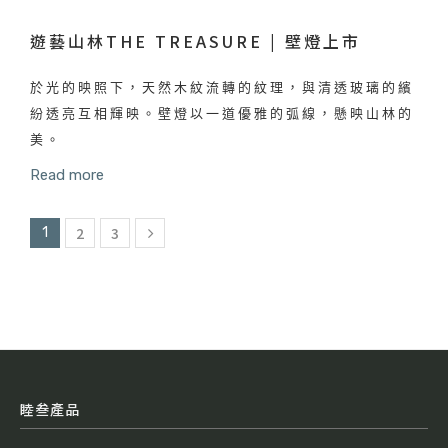
遊藝山林THE TREASURE | 壁燈上市
於光的映照下，天然木紋流轉的紋理，與清透玻璃的繽
紛透亮互相輝映。壁燈以一道優雅的弧線，懸映山林的
美。
Read more
2
3
1
睦叁產品