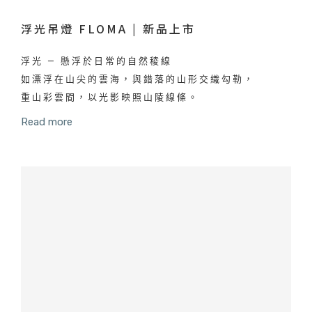
浮光吊燈 FLOMA | 新品上市
浮光 — 懸浮於日常的自然稜線
如漂浮在山尖的雲海，與錯落的山形交織勾勒，
重山彩雲間，以光影映照山陵線條。
Read more