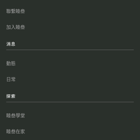
聯繫睦叁
加入睦叁
消息
動態
日常
探索
睦叁學堂
睦叁在家