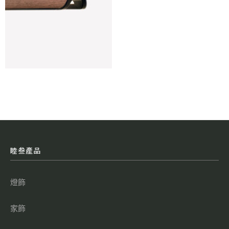
睦叁產品
燈飾
家飾