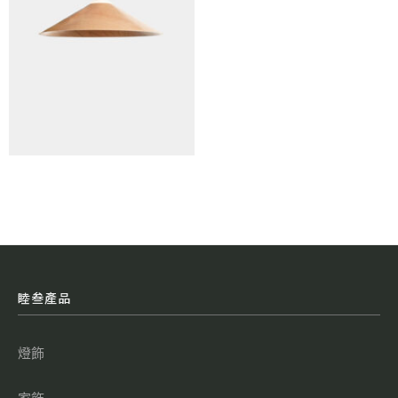
睦叁產品
燈飾