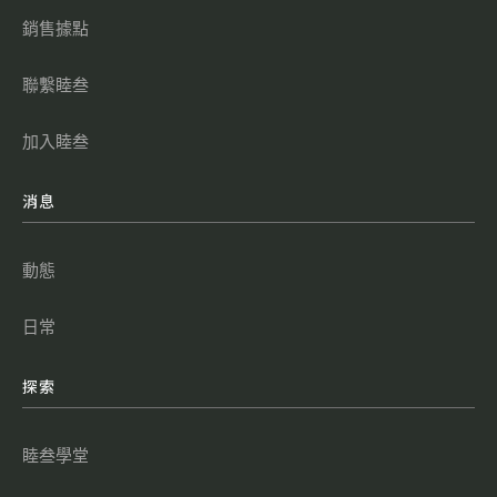
銷售據點
聯繫睦叁
加入睦叁
消息
動態
日常
探索
睦叁學堂