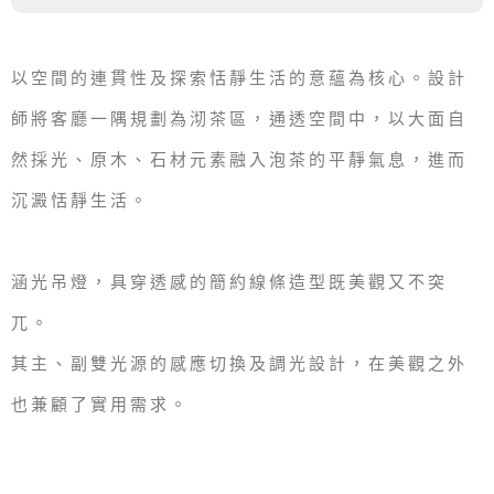
以空間的連貫性及探索恬靜生活的意蘊為核心。設計
師將客廳一隅規劃為沏茶區，通透空間中，以大面自
然採光、原木、石材元素融入泡茶的平靜氣息，進而
沉澱恬靜生活。
涵光吊燈，具穿透感的簡約線條造型既美觀又不突
兀。
其主、副雙光源的感應切換及調光設計，在美觀之外
也兼顧了實用需求。