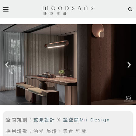
空間規劃：
弎見設計
X
謐空間Mii Design
選用燈款：涵光 吊燈、集合 壁燈