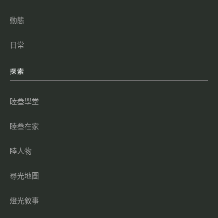
動態
日常
探索
睦叁學堂
睦叁在家
睦人物
尋光地圖
燈光敘事