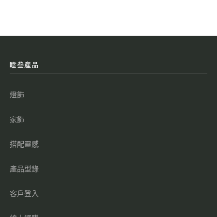
睦叁產品
燈飾
家飾
搭配靈感
產品型錄
客戶登入