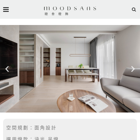
空間規劃：面角
設計
選用燈款：涵光 吊燈