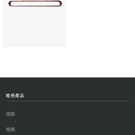
睦叁產品
燈飾
家飾