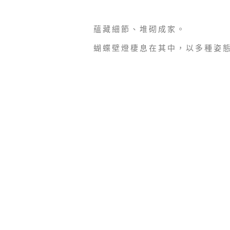
蘊藏細節、堆砌成家。
蝴蝶壁燈棲息在其中，以多種姿