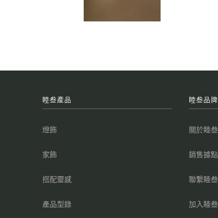
睦叁產品
睦叁品
燈飾
關於睦
家飾
銷售據
搭配靈感
聯繫睦
產品型錄
加入睦