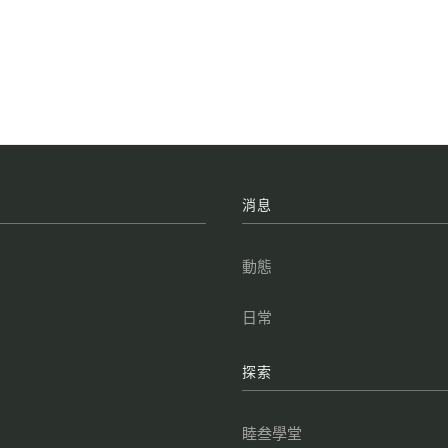
牌
消息
叁
動態
點
日常
叁
探索
叁
睦叁學堂