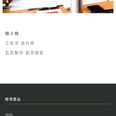
睦人物
江佶洋 設計師
瓦豆製作
創意總監
睦叁產品
燈飾