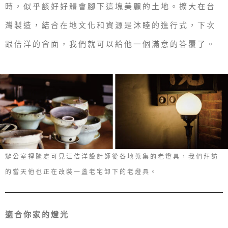
時，似乎該好好體會腳下這塊美麗的土地。擴大在台
灣製造，結合在地文化和資源是沐睦的進行式，下次
跟佶洋的會面，我們就可以給他一個滿意的答覆了。
辦公室裡隨處可見江佶洋設計師從各地蒐集的老燈具，我們拜訪
的當天他也正在改裝一盞老宅卸下的老燈具。
適合你家的燈光