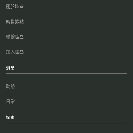
關於睦叁
銷售據點
聯繫睦叁
加入睦叁
消息
動態
日常
探索