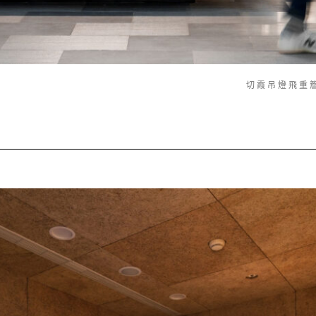
切霞吊燈飛重