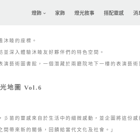
燈飾
家飾
燈光敘事
搭配靈感
消
盞沐睦的座標。
訪並深入體驗沐睦友好夥伴們的特色空間。
表演藝術圖書館，一個潛藏於兩廳院地下一樓的表演藝術
地圖 Vol.6
，彡苗的靈感來自於生活中的細微感動，並企圖將這份感
之間帶來新的關係，回饋給當代文化及社會。」