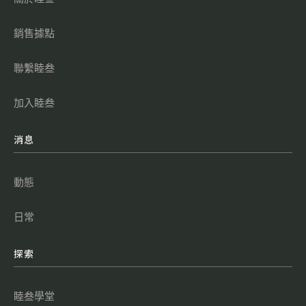
銷售據點
聯繫睦叁
加入睦叁
消息
動態
日常
探索
睦叁學堂