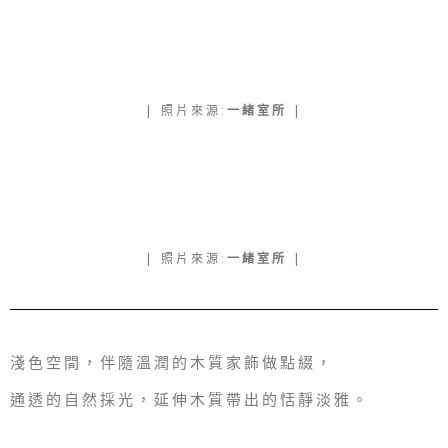
| 照片來源:
一緒室
所
|
| 照片來源:
一緒室
所
|
淺色空間，伴隨溫潤的木質家飾做點綴，
通透的自然採光，延伸木質帶出的恬靜淡雅。