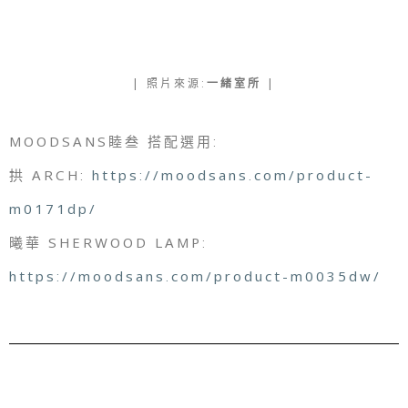
| 照片來源:
一緒室
所
|
MOODSANS睦叁
搭配選用:
拱 ARCH:
https://moodsans.com/product-
m0171dp/
曦華 SHERWOOD LAMP:
https://moodsans.com/product-m0035dw/