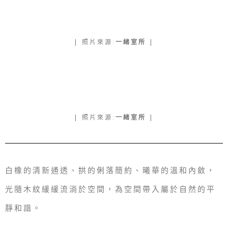
| 照片來源:
一緒室
所
|
| 照片來源:
一緒室
所
|
白橡的清新通透、拱的俐落簡約、曦華的溫和內斂，
光隨木紋緩緩流淌於空間，
為空間帶入屬於自然的平
靜
和諧。