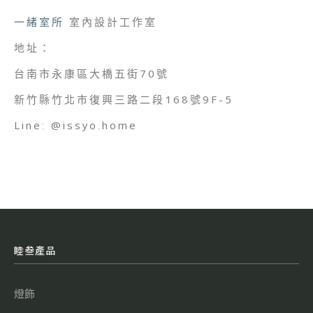
一緒室所
室內設計工作室
地址：
台南市永康區大橋五街70號
新竹縣竹北市復興三路二段168號9F-5
Line: @issyo.home
睦叁產品
燈飾