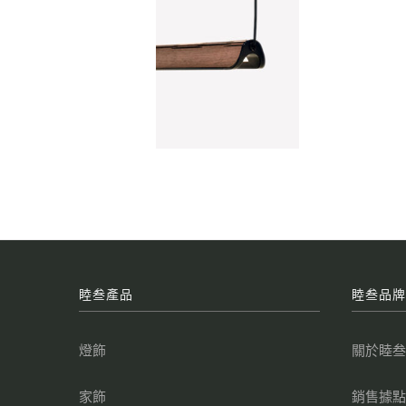
睦叁產品
睦叁品
燈飾
關於睦
家飾
銷售據