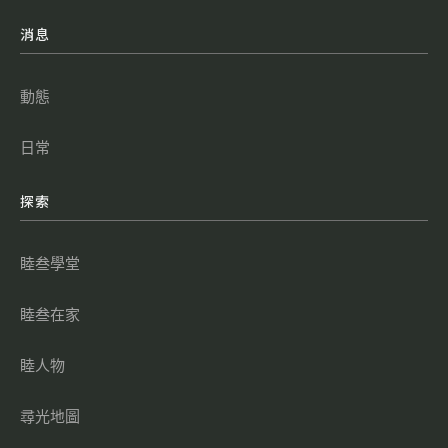
消息
動態
日常
探索
睦叁學堂
睦叁在家
睦人物
尋光地圖