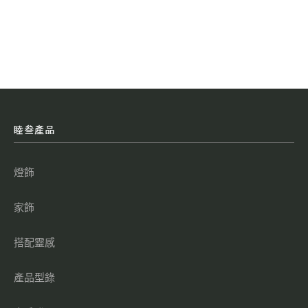
睦叁產品
燈飾
家飾
搭配靈感
產品型錄