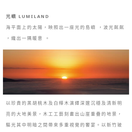
光嶼 LUMILAND
海平面上的太陽，映照出一座光的島嶼 ，波光粼粼
，織出一隅暖意 。
以珍貴的黑胡桃木及白樺木演繹深邃沉穩及清新明
亮的大地美景，木工工藝刻畫出山崖重疊的地景，
驅光其中明暗之間帶來多重視覺的饗宴。以新竹玻