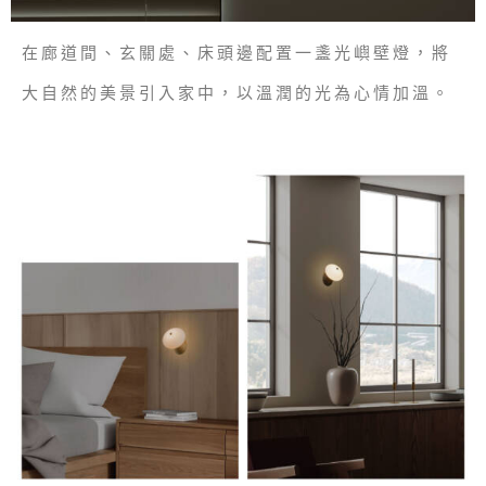
在廊道間、玄關處、床頭邊配置一盞光嶼壁燈，將
大自然的美景引入家中，以溫潤的光為心情加溫。