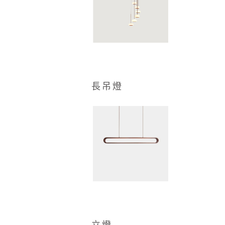
長吊燈
立燈