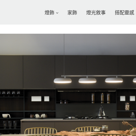
燈飾
家飾
燈光敘事
搭配靈感