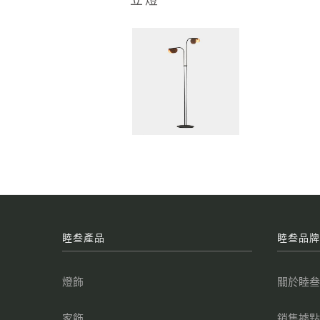
睦叁產品
睦叁品
燈飾
關於睦
家飾
銷售據