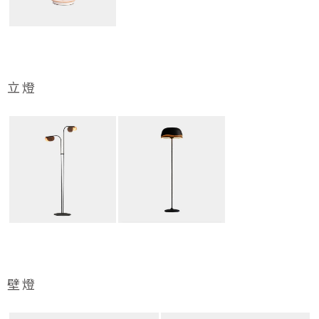
立燈
壁燈