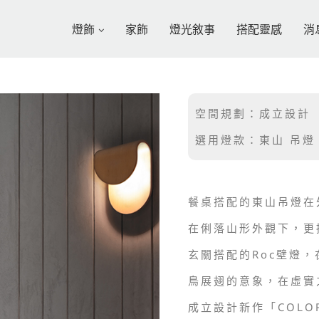
燈飾
家飾
燈光敘事
搭配靈感
消
空間規劃：成立設計
選用燈款：東山 吊燈、
餐桌搭配的東山吊燈在
在俐落山形外觀下，更
玄關搭配的Roc壁燈
鳥展翅的意象，在虛實
成立設計新作「COLO