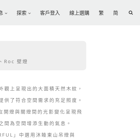
息
探索
客戶登入
線上選購
繁
简
Roc 壁燈
外觀上呈現出的大面積天然木紋，
提供了符合空間需求的充足照度。
，在開燈與關燈間的光影變化呈現飛
之間為空間增添生動的氣息。
RFUL」中選用沐睦東山吊燈與