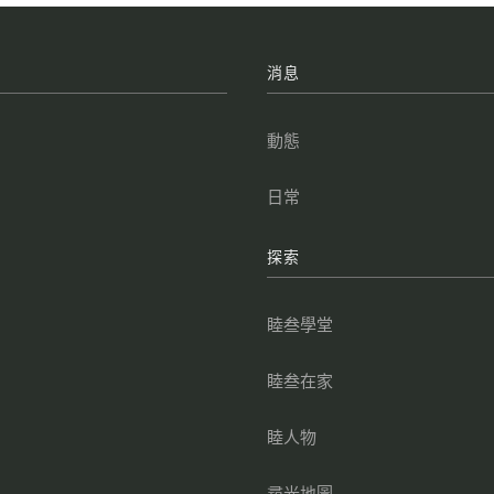
牌
消息
叁
動態
點
日常
叁
探索
叁
睦叁學堂
睦叁在家
睦人物
尋光地圖