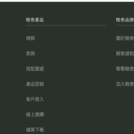
睦叁產品
睦叁品
燈飾
關於睦
家飾
銷售據
搭配靈感
聯繫睦
產品型錄
加入睦
客戶登入
線上選購
檔案下載