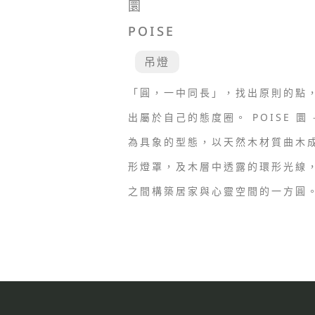
圜
POISE
吊燈
「圓，一中同長」，找出原則的點
出屬於自己的態度圈。 POISE 圜 
為具象的型態，以天然木材質曲木
形燈罩，及木層中透露的環形光線
之間構築居家與心靈空間的一方圓