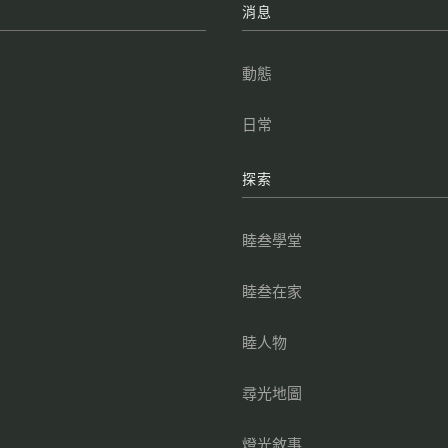
牌
消息
叁
動態
點
日常
叁
探索
叁
睦叁學堂
睦叁在家
睦人物
尋光地圖
燈光敘事