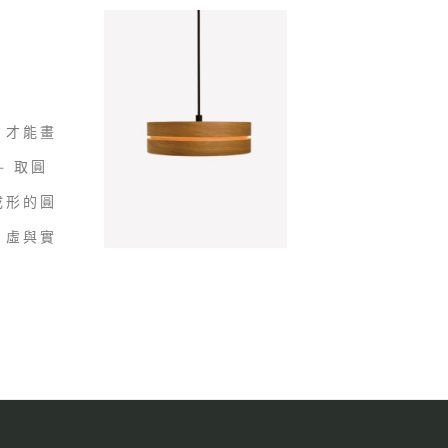
，才能畫
– 取圓
成形的圓
，虛與實
。