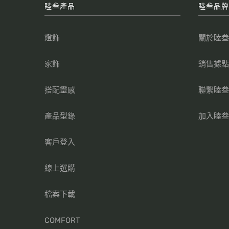
睦叁產品
睦叁品
燈飾
關於睦
家飾
銷售據
搭配靈感
聯繫睦
產品型錄
加入睦
客戶登入
線上選購
檔案下載
COMFORT