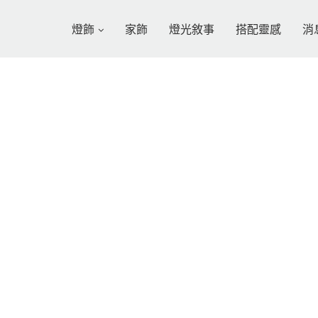
燈飾
家飾
燈光敘事
搭配靈感
消
圜 POISE