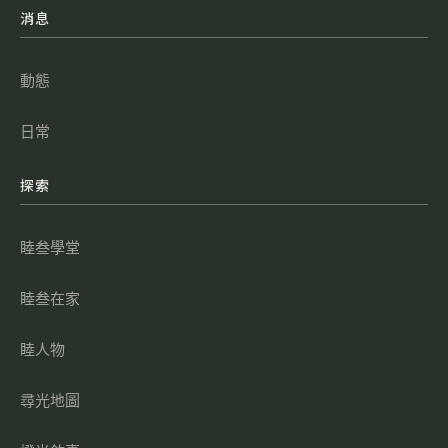
消息
動態
日常
探索
睦叁學堂
睦叁在家
睦人物
尋光地圖