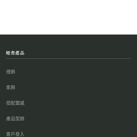
睦叁產品
燈飾
家飾
搭配靈感
產品型錄
客戶登入