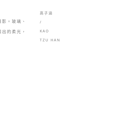
高子涵
與影。玻璃、
/
KAO
透出的柔光，
TZU HAN