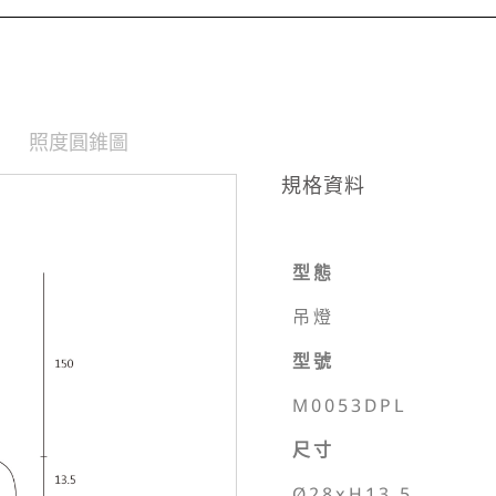
照度圓錐圖
規格資料
型態
吊燈
型號
M0053DPL
尺寸
Ø28xH13.5