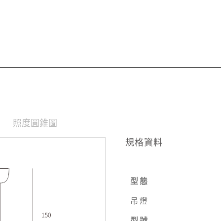
照度圓錐圖
規格資料
型態
吊燈
型號