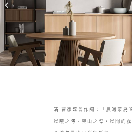
清 曹家達曾作詞：「晨曦眾鳥
晨曦之時、與山之際，晨間的霧