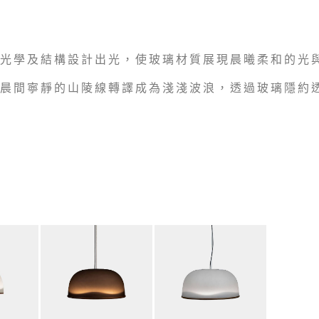
光學及結構設計出光，使玻璃材質展現晨曦柔和的光
晨間寧靜的山陵線轉譯成為淺淺波浪，透過玻璃隱約