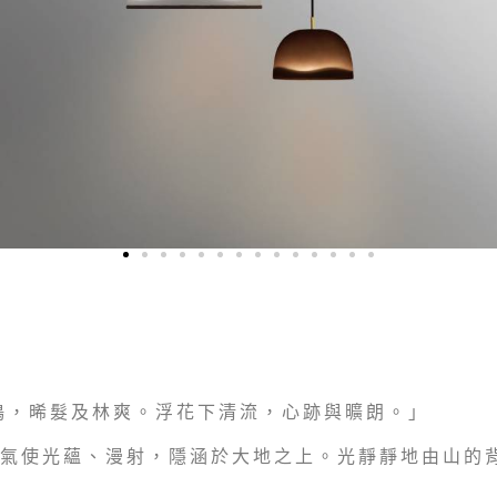
鳴，晞髮及林爽。浮花下清流，心跡與曠朗。」
氣使光蘊、漫射，隱涵於大地之上。光靜靜地由山的