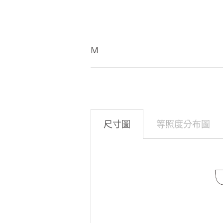
M
尺寸圖
等照度分布圖