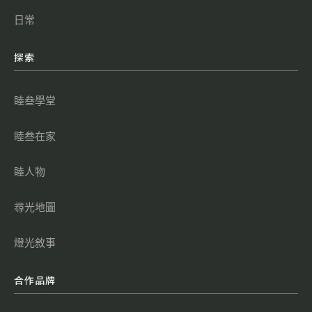
日常
探索
睦叁學堂
睦叁在家
睦人物
尋光地圖
燈光敘事
合作品牌