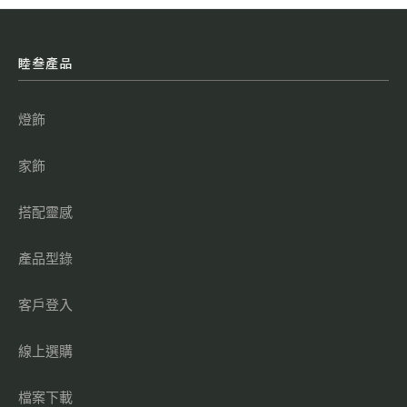
睦叁產品
燈飾
家飾
搭配靈感
產品型錄
客戶登入
線上選購
檔案下載