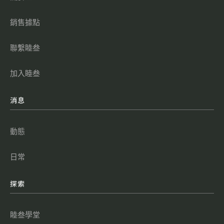
銷售據點
聯繫睦叁
加入睦叁
消息
動態
日常
探索
睦叁學堂