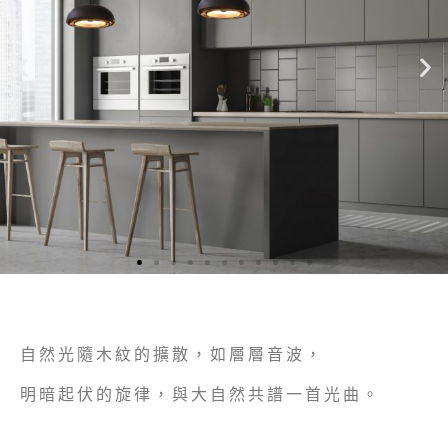
自然光隨木紋的擴散，如層層音波，
明暗起伏的旋律，與大自然共譜一首光曲。