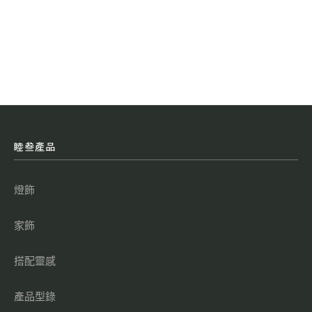
睦叁產品
燈飾
家飾
搭配靈感
產品型錄