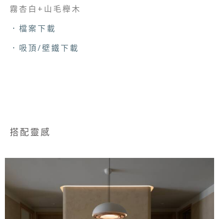
霧杏白+山毛櫸木
．檔案下載
．吸頂/壁鐵下載
搭配靈感