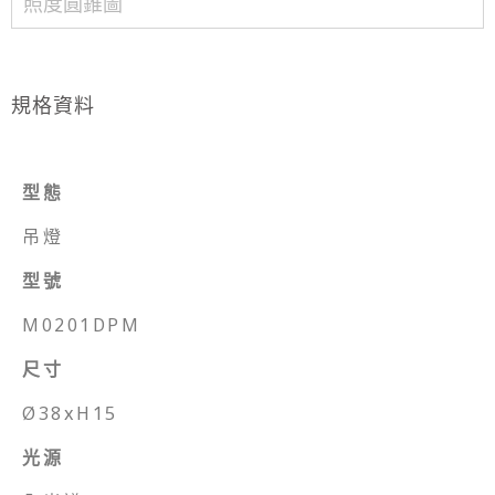
照度圓錐圖
規格資料
型態
吊燈
型號
M0201DPM
尺寸
Ø38xH15
光源