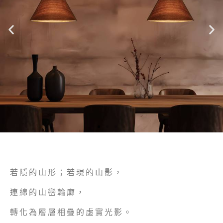
若隱的山形；若現的山影，
連綿的山巒輪廓，
轉化為層層相疊的虛實光影。