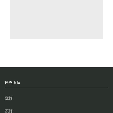
睦叁產品
燈飾
家飾