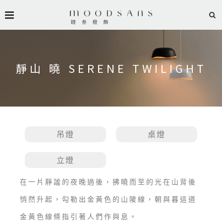
靜山 曉 SERENE TWILIGHT
吊燈
桌燈
立燈
在一片靜謐的夜晚過後，拂曉而至的光在山背後
悄然升起，勾勒出金黃色的山陵線，朝與暮這道
金黃色線條指引著人們作與息。