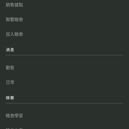
銷售據點
聯繫睦叁
加入睦叁
消息
動態
日常
探索
睦叁學堂