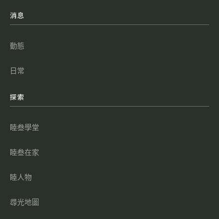
消息
動態
日常
探索
睦叁學堂
睦叁在家
睦人物
尋光地圖