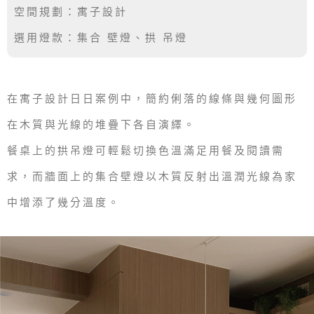
空間規劃：寓子設計
選用燈款：集合 壁燈、拱 吊燈
在寓子設計日日案例中，簡約俐落的線條與幾何圖形
在木質與光線的堆疊下各自演繹。
餐桌上的拱吊燈可輕鬆切換色溫滿足用餐及閱讀需
求，而牆面上的集合壁燈以木質反射出溫潤光線為家
中增添了幾分溫度。