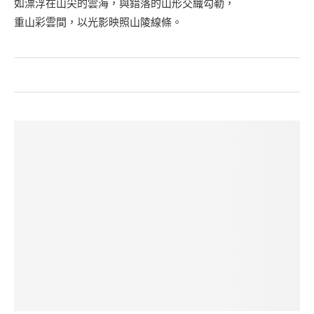
如漂浮在山尖的雲海，與錯落的山形交織勾勒，
重山彩雲間，以光影映照山陵線條。