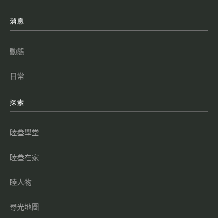
消息
動態
日常
探索
睦叁學堂
睦叁在家
睦人物
尋光地圖