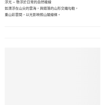
浮光 — 懸浮於日常的自然稜線
如漂浮在山尖的雲海，與錯落的山形交織勾勒，
重山彩雲間，以光影映照山陵線條。