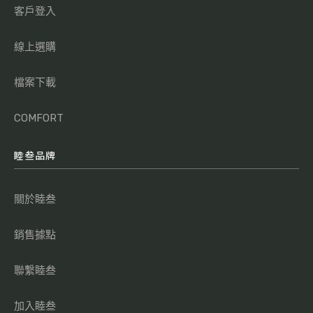
客戶登入
線上選購
檔案下載
COMFORT
睦叁品牌
關於睦叁
銷售據點
聯繫睦叁
加入睦叁