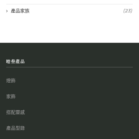
產品家族
(23)
睦叁產品
燈飾
家飾
搭配靈感
產品型錄