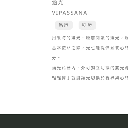
涵光
VIPASSANA
吊燈
壁燈
用餐時的燈光、睡前閱讀的燈光，
基本使命之餘，光也能提供涵養心
分。
涵光藉著內、外可獨立切換的雙光
輕輕揮手就能讓光切換於視界與心