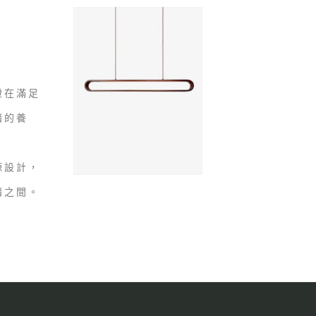
燈在滿足
緒的養
源設計，
緒之間。