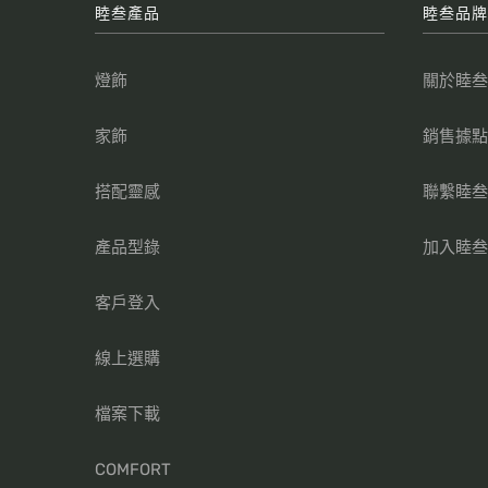
睦叁產品
睦叁品
燈飾
關於睦
家飾
銷售據
搭配靈感
聯繫睦
產品型錄
加入睦
客戶登入
線上選購
檔案下載
COMFORT