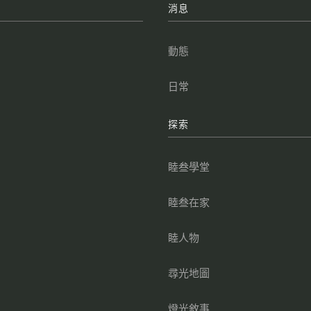
牌
消息
叁
動態
點
日常
叁
探索
叁
睦叁學堂
睦叁在家
睦人物
尋光地圖
燈光敘事