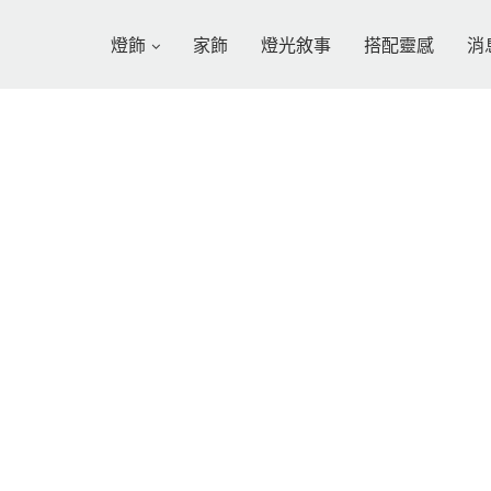
燈飾
家飾
燈光敘事
搭配靈感
消
涵光 VIPASSANA