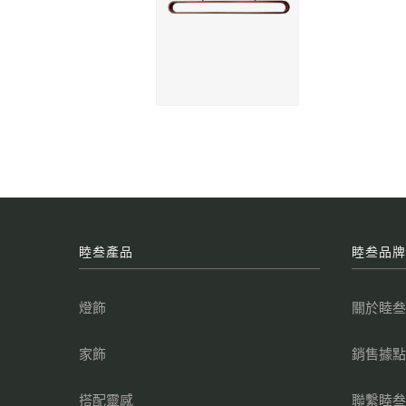
睦叁產品
睦叁品
燈飾
關於睦
家飾
銷售據
搭配靈感
聯繫睦