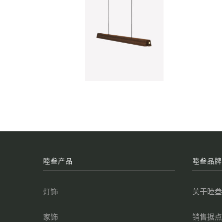
睦叁产品
睦叁品
灯饰
关于睦
家饰
销售据