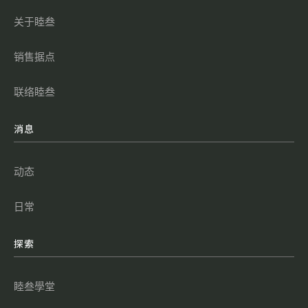
关于睦叁
销售据点
联络睦叁
消息
动态
日常
探索
睦叁學堂