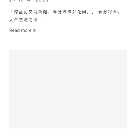
29 10 月, 2021
「惊蛰初交河跃鲤，春分蝴蝶梦花间。」 春分将至，
大自然随之绿 …
Read more