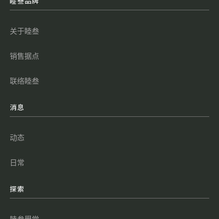
睦叁品牌
关于睦叁
销售据点
联络睦叁
消息
动态
日常
探索