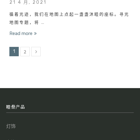
21 4 月, 2021
循着光迹，我们在地图上点起一盏盏沐睦的座标。寻光
地图专题，将 …
Read more
2
1
睦叁产品
灯饰