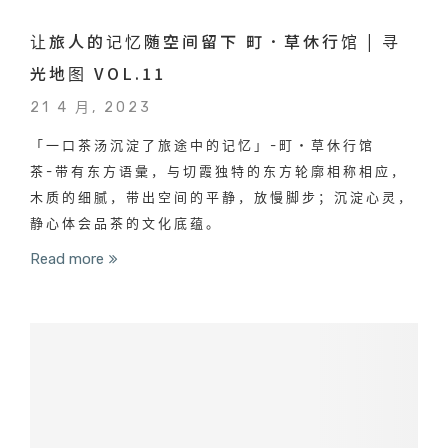
让旅人的记忆随空间留下 町．草休行馆 | 寻
光地图 VOL.11
21 4 月, 2023
「一口茶汤沉淀了旅途中的记忆」-町‧草休行馆
茶-带有东方语彙，与切霞独特的东方轮廓相称相应，
木质的细腻，带出空间的平静，放慢脚步；沉淀心灵，
静心体会品茶的文化底蕴。
Read more