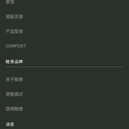
家饰
搭配灵感
产品型录
COMFORT
睦叁品牌
关于睦叁
销售据点
联络睦叁
消息