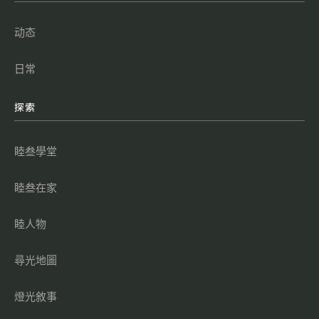
动态
日常
探索
睦叁學堂
睦叁在家
睦人物
尋光地圖
燈光敘事