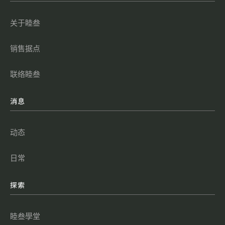
关于睦叁
销售据点
联络睦叁
消息
动态
日常
探索
睦叁學堂