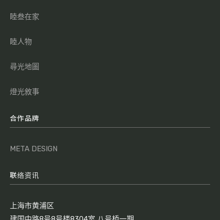
睦叁在家
睦人物
尋光地圖
燈光敘事
合作品牌
META DESIGN
联络资讯
上海市黄浦区
建国中路8号8号楼8304室 八号桥一期