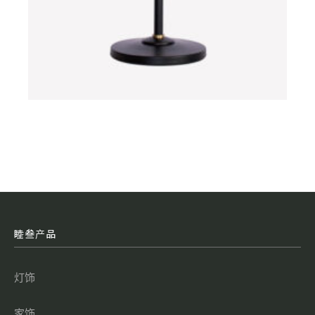
睦叁产品
灯饰
家饰