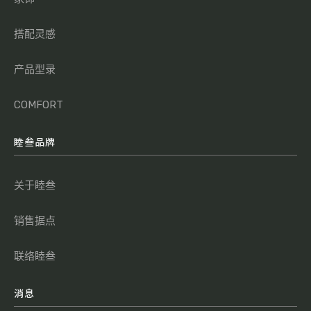
搭配灵感
产品型录
COMFORT
睦叁品牌
关于睦叁
销售据点
联络睦叁
消息