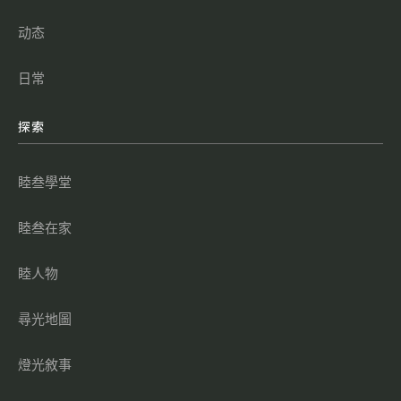
动态
日常
探索
睦叁學堂
睦叁在家
睦人物
尋光地圖
燈光敘事