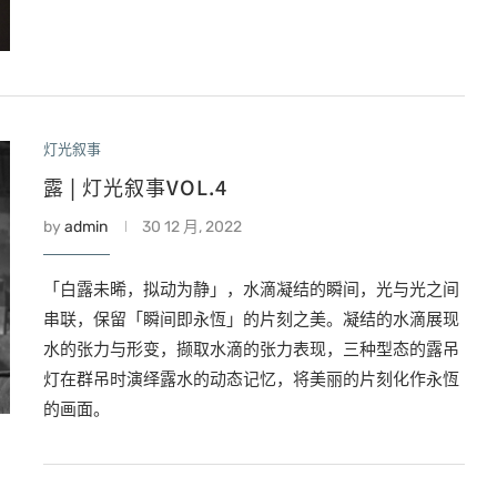
灯光叙事
露 | 灯光叙事VOL.4
by
admin
30 12 月, 2022
「白露未晞，拟动为静」，水滴凝结的瞬间，光与光之间
串联，保留「瞬间即永恆」的片刻之美。凝结的水滴展现
水的张力与形变，撷取水滴的张力表现，三种型态的露吊
灯在群吊时演绎露水的动态记忆，将美丽的片刻化作永恆
的画面。