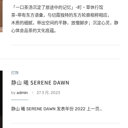
「一口茶汤沉淀了旅途中的记忆」-町‧草休行馆
茶-带有东方语彙，与切霞独特的东方轮廓相称相应，
木质的细腻，带出空间的平静，放慢脚步；沉淀心灵，静
心体会品茶的文化底蕴。
灯饰
静山 曦 SERENE DAWN
by
admin
27 3 月, 2023
静山 曦 SERENE DAWN 发表年份 2022 上一页…