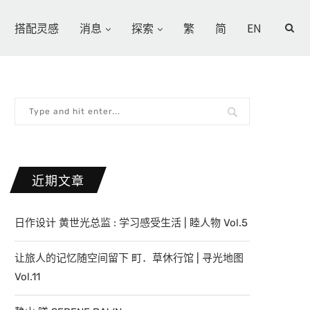
搭配灵感
消息
探索
繁
简
EN
近期文章
日作设计 黄世光总监 : 学习感受生活 | 睦人物 Vol.5
让旅人的记忆随空间留下 町．草休行馆 | 寻光地图
Vol.11