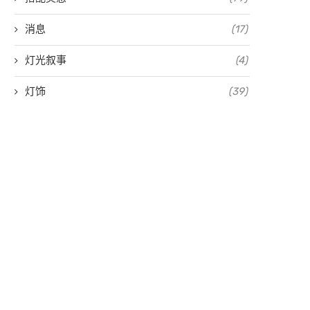
消息
(17)
灯光叙事
(4)
灯饰
(39)