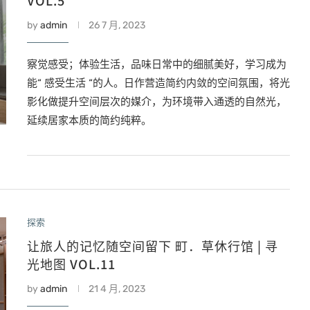
VOL.5
by
admin
26 7 月, 2023
察觉感受；体验生活，品味日常中的细腻美好，学习成为
能“ 感受生活 “的人。日作营造简约内敛的空间氛围，将光
影化做提升空间层次的媒介，为环境带入通透的自然光，
延续居家本质的简约纯粹。
探索
让旅人的记忆随空间留下 町．草休行馆 | 寻
光地图 VOL.11
by
admin
21 4 月, 2023