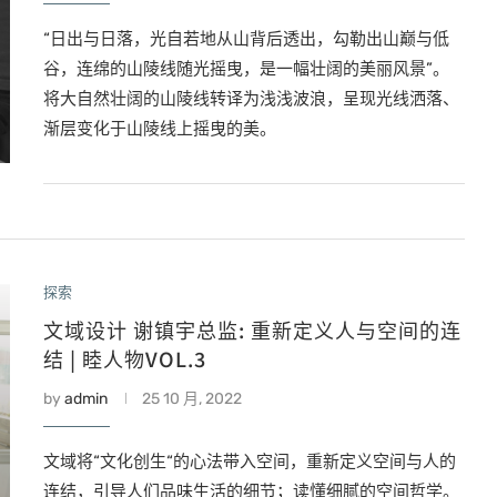
“日出与日落，光自若地从山背后透出，勾勒出山巅与低
谷，连绵的山陵线随光摇曳，是一幅壮阔的美丽风景”。
将大自然壮阔的山陵线转译为浅浅波浪，呈现光线洒落、
渐层变化于山陵线上摇曳的美。
探索
文域设计 谢镇宇总监: 重新定义人与空间的连
结 | 睦人物VOL.3
by
admin
25 10 月, 2022
文域将“文化创生“的心法带入空间，重新定义空间与人的
连结，引导人们品味生活的细节；读懂细腻的空间哲学。