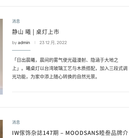
消息
静山 曦 | 桌灯上市
by
admin
23 12 月, 2022
「日出晨曦，晨间的雾气使光蕴漫射、隐涵于大地之
上」。曦桌灯以台湾玻璃工艺与木质搭配，加入三段式调
光功能，为家中添上随心转换的自然光景。
消息
IW傢饰杂誌147期 – MOODSANS睦叁品牌介