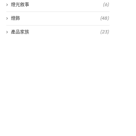
燈光敘事
(6)
燈飾
(48)
產品家族
(23)