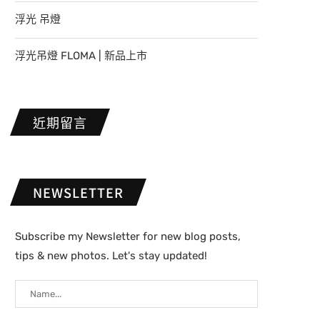
浮光 吊燈
浮光吊燈 FLOMA | 新品上市
近期留言
NEWSLETTER
Subscribe my Newsletter for new blog posts,
tips & new photos. Let's stay updated!