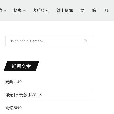
息
探索
客戶登入
線上選購
繁
简
近期文章
光曲 吊燈
浮光 | 燈光敘事VOL.6
蝴蝶 壁燈