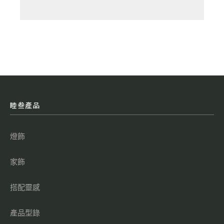
睦叁產品
燈飾
家飾
搭配靈感
產品型錄