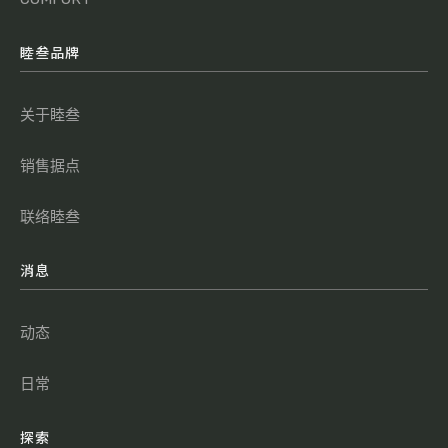
睦叁品牌
关于睦叁
销售据点
联络睦叁
消息
动态
日常
探索