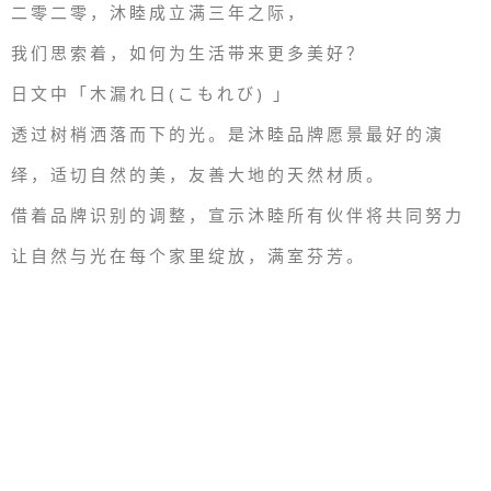
二零二零，沐睦成立满三年之际，
我们思索着，如何为生活带来更多美好？
日文中「木漏れ日(こもれび) 」
透过树梢洒落而下的光。是沐睦品牌愿景最好的演
绎，适切自然的美，友善大地的天然材质。
借着品牌识别的调整，宣示沐睦所有伙伴将共同努力
让自然与光在每个家里绽放，满室芬芳。