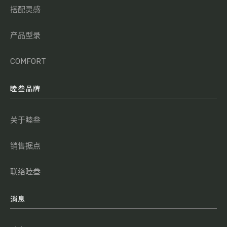
搭配灵感
产品型录
COMFORT
睦叁品牌
关于睦叁
销售据点
联络睦叁
消息