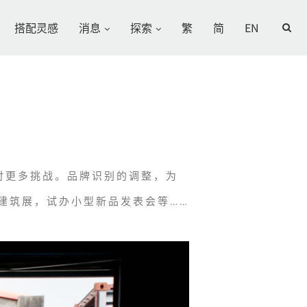
搭配灵感
消息
探索
繁
简
EN
对更多挑战。品牌识别的调整，为
建筑展，试办小型新品发表会等……