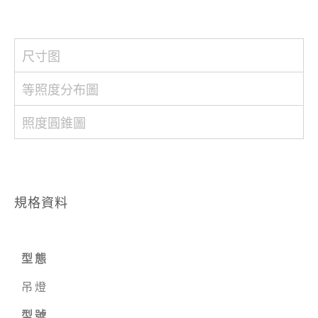
尺寸图
等照度分布圖
照度圓錐圖
規格資料
型態
吊燈
型號