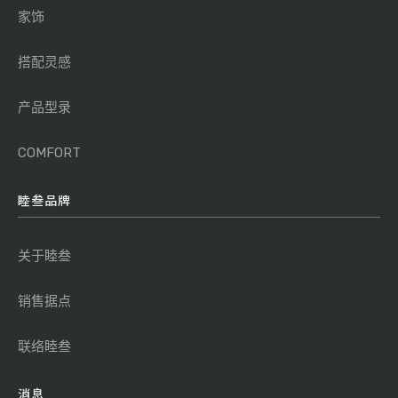
家饰
搭配灵感
产品型录
COMFORT
睦叁品牌
关于睦叁
销售据点
联络睦叁
消息