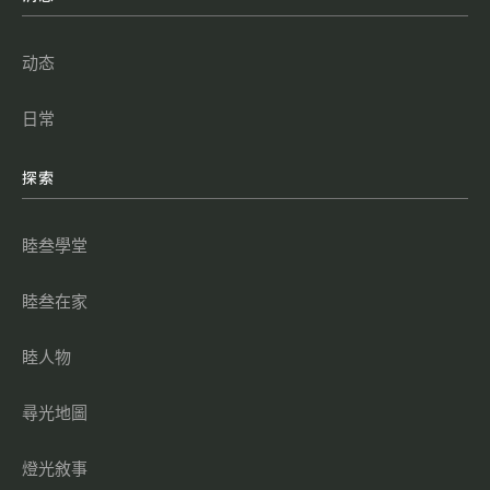
动态
日常
探索
睦叁學堂
睦叁在家
睦人物
尋光地圖
燈光敘事