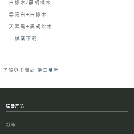
白橡木/
黑胡桃木
雲霧白+白橡木
天幕黑+黑胡桃木
．檔案下載
了解更多關於
曦華吊燈
睦叁产品
灯饰