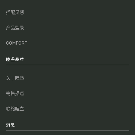
搭配灵感
产品型录
COMFORT
睦叁品牌
关于睦叁
销售据点
联络睦叁
消息