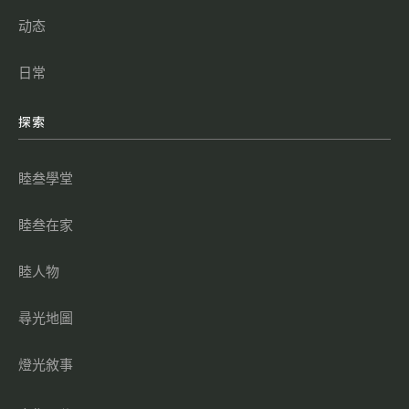
动态
日常
探索
睦叁學堂
睦叁在家
睦人物
尋光地圖
燈光敘事