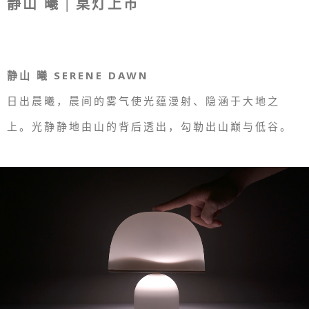
静山 曦 | 桌灯上市
静山 曦 SERENE DAWN
日出晨曦，晨间的雾气使光蕴漫射、隐涵于大地之
上。光静静地由山的背后透出，勾勒出山巅与低谷。