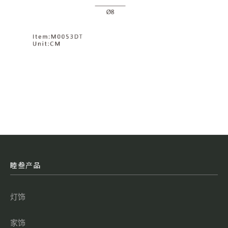
睦叁产品
灯饰
家饰