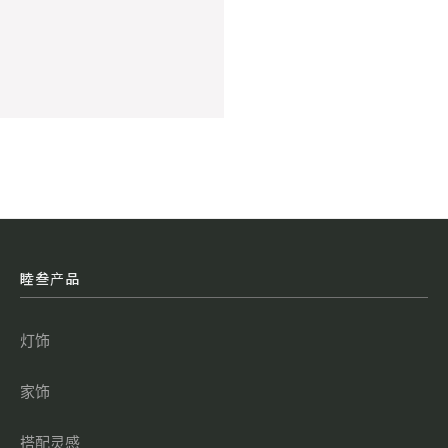
睦叁产品
灯饰
家饰
搭配灵感