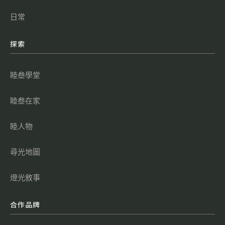
日常
探索
睦叁學堂
睦叁在家
睦人物
尋光地圖
燈光敘事
合作品牌